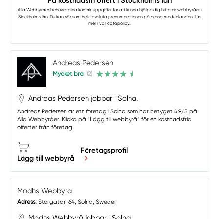
Få kostnadsfri offert i Stockholms län
Alla Webbyråer
behöver dina kontaktuppgifter för att kunna hjälpa dig hitta en webbyråer i
Stockholms län. Du kan när som helst avsluta prenumerationen på dessa meddelanden. Läs
mer i vår
datapolicy.
.
Andreas Pedersen
Mycket bra
(2)
Andreas Pedersen jobbar i Solna.
Andreas Pedersen är ett företag i Solna som har betyget 4.9/5 på
Alla Webbyråer. Klicka på “Lägg till webbyrå” för en kostnadsfria
offerter från företag.
Företagsprofil
Lägg till webbyrå
Modhs Webbyrå
Adress:
Storgatan 64, Solna, Sweden
Modhs Webbyrå jobbar i Solna.