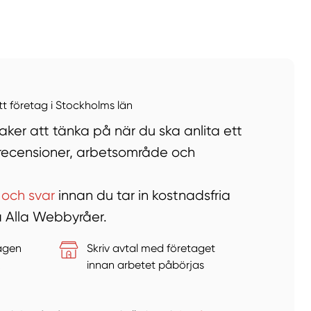
llt
Få hjälp
Välj tillvägagångssätt
ett företag i Stockholms län
ker att tänka på när du ska anlita ett
n recensioner, arbetsområde och
 och svar
innan du tar in kostnadsfria
på Alla Webbyråer.
tagen
Skriv avtal med företaget
&
innan arbetet påbörjas