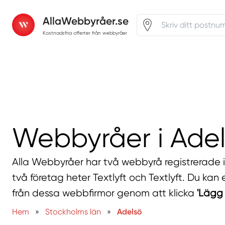
AllaWebbyråer.se
Kostnadsfria offerter från webbyråer
Webbyråer i Ade
Alla Webbyråer har två webbyrå registrerade 
två företag heter Textlyft och Textlyft. Du kan e
från dessa webbfirmor genom att klicka
'Lägg 
Hem
»
Stockholms län
»
Adelsö