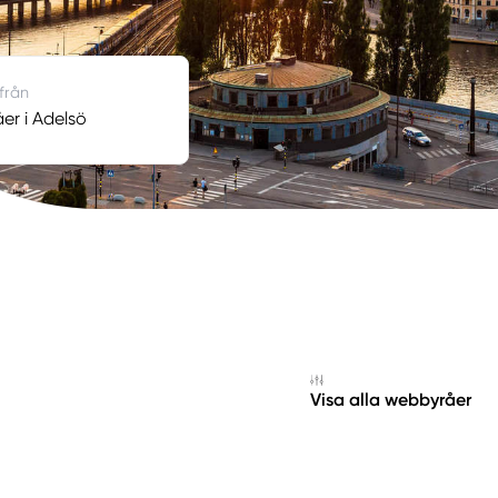
 från
r i Adelsö
Visa alla webbyråer