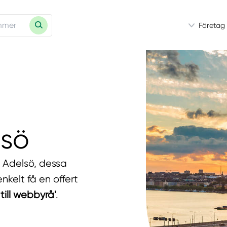
Företag
lsö
i Adelsö, dessa
nkelt få en offert
till webbyrå'
.