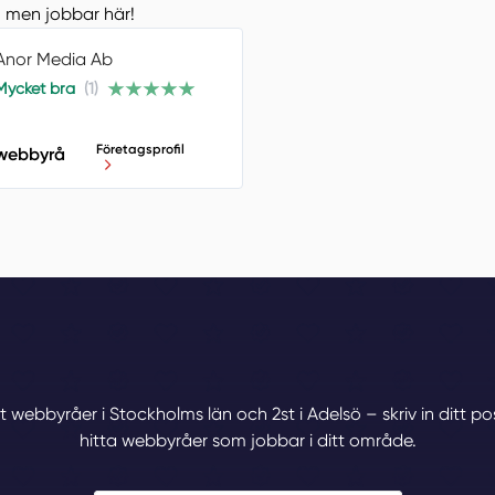
ö, men jobbar här!
Anor Media Ab
Mycket bra
(1)
Företagsprofil
 webbyrå
t webbyråer i Stockholms län och 2st i Adelsö – skriv in ditt
hitta webbyråer som jobbar i ditt område.