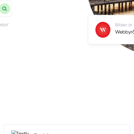
etja!
Bilden är
Webbyråe