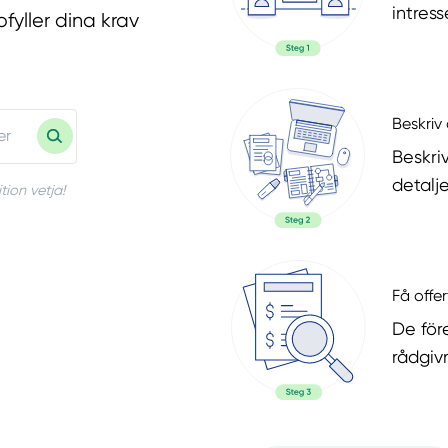
intres
fyller dina krav
Beskriv 
Beskri
detalje
tion vetja!
Få offer
De för
rådgiv