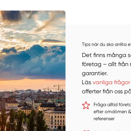
Manue
Tips när du ska anlita 
Det finns många sa
företag – allt frå
garantier.
Läs
vanliga frågor
offerter från oss 
Fråga alltid före
efter omdömen 
referenser