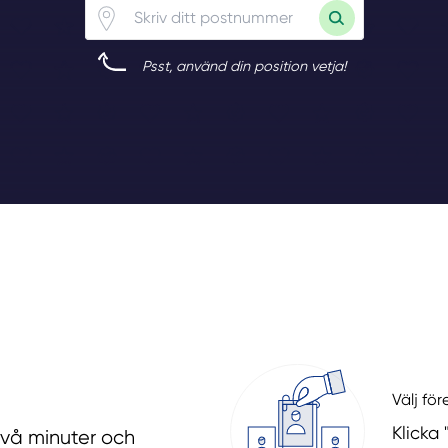
Psst, använd din position vetja!
Välj fö
Klicka
två minuter och