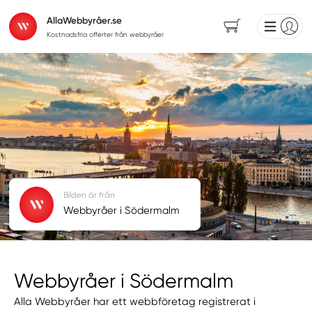
AllaWebbyråer.se
Kostnadsfria offerter från webbyråer
Bilden är från
Webbyråer i Södermalm
Webbyråer i Södermalm
Alla Webbyråer har ett webbföretag registrerat i