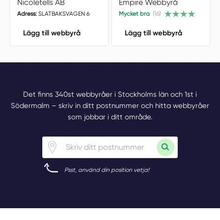
Nicoletells AB
Empire Webbyrå
Adress:
SLATBAKSVAGEN 6
Mycket bra
(16)
Lägg till webbyrå
Lägg till webbyrå
Det finns 340st webbyråer i Stockholms län och 1st i
Södermalm – skriv in ditt postnummer och hitta webbyråer
som jobbar i ditt område.
Psst, använd din position vetja!