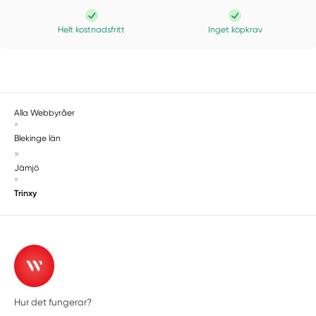
Helt kostnadsfritt
Inget köpkrav
Alla Webbyråer
»
Blekinge län
»
Jämjö
»
Trinxy
Hur det fungerar?