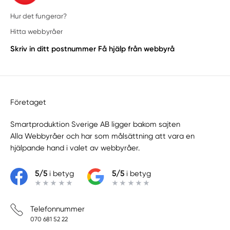
Hur det fungerar?
Hitta webbyråer
Skriv in ditt postnummer
Få hjälp från webbyrå
Företaget
Smartproduktion Sverige AB ligger bakom sajten
Alla Webbyråer
och har som målsättning att vara en
hjälpande hand i valet av webbyråer.
5/5
i betyg
5/5
i betyg
Telefonnummer
070 681 52 22