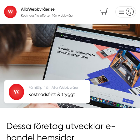
AllaWebbyråer.se
Kostnadsfria offerter från webbyråer
Få hjälp från Alla Webbyråer
Kostnadsfritt & tryggt
Dessa företag utvecklar e-
handel hemsidor