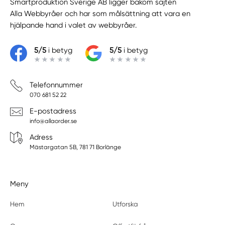
Smartproduktion Sverige AB ligger bakom sajten
Alla Webbyråer
och har som målsättning att vara en
hjälpande hand i valet av webbyråer.
5/5
i betyg
5/5
i betyg
Telefonnummer
070 681 52 22
E-postadress
info@allaorder.se
Adress
Mästargatan 5B, 781 71 Borlänge
Meny
Hem
Utforska