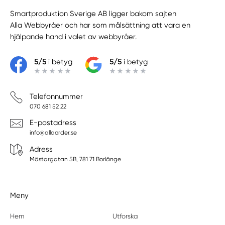
Smartproduktion Sverige AB ligger bakom sajten
Alla Webbyråer
och har som målsättning att vara en
hjälpande hand i valet av webbyråer.
5/5
i betyg
5/5
i betyg
Telefonnummer
070 681 52 22
E-postadress
info@allaorder.se
Adress
Mästargatan 5B, 781 71 Borlänge
Meny
Hem
Utforska