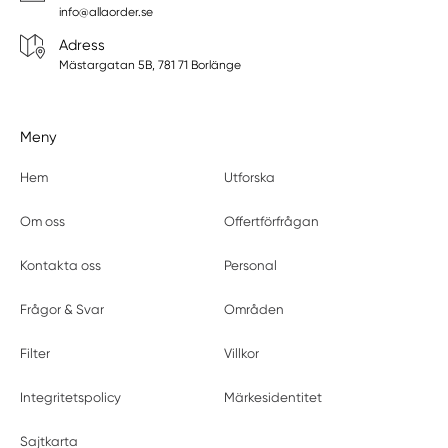
info@allaorder.se
Adress
Mästargatan 5B, 781 71 Borlänge
Meny
Hem
Utforska
Om oss
Offertförfrågan
Kontakta oss
Personal
Frågor & Svar
Områden
Filter
Villkor
Integritetspolicy
Märkesidentitet
Sajtkarta