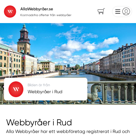
AllaWebbyråer.se
Kostnadsfria offerter från webbyråer
Bilden är från
Webbyråer i Rud
Webbyråer i Rud
Alla Webbyråer har ett webbföretag registrerat i Rud och