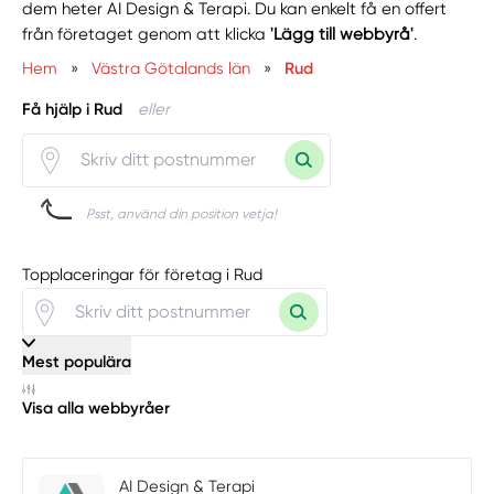
dem heter AI Design & Terapi. Du kan enkelt få en offert
från företaget genom att klicka
'Lägg till webbyrå'
.
Hem
»
Västra Götalands län
»
Rud
Få hjälp i Rud
eller
Psst, använd din position vetja!
Topplaceringar för företag i Rud
Mest populära
Visa alla webbyråer
AI Design & Terapi