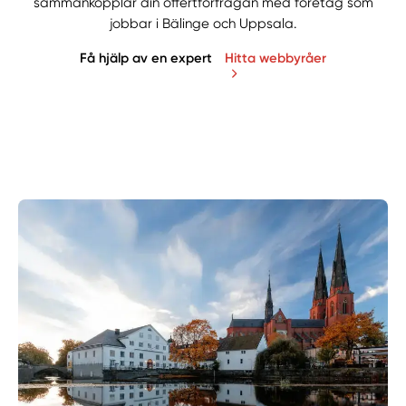
sammankopplar din offertförfrågan med företag som
jobbar i Bälinge och Uppsala.
Få hjälp av en expert
Hitta webbyråer
Manuellt
Få hjälp
Välj tillvägagångssätt