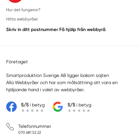
Hur det fungerar?
Hitta webbyråer
Skriv in ditt postnummer
Få hjälp från webbyrå
Företaget
Smartproduktion Sverige AB ligger bakom sajten
Alla Webbyråer
och har som målsättning att vara en
hjälpande hand i valet av webbyråer.
5/5
i betyg
5/5
i betyg
Telefonnummer
070 681 52 22