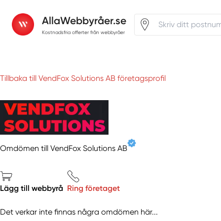
AllaWebbyråer.se
Kostnadsfria offerter från webbyråer
Tillbaka till VendFox Solutions AB företagsprofil
Omdömen till VendFox Solutions AB
Lägg till webbyrå
Ring företaget
Det verkar inte finnas några omdömen här...