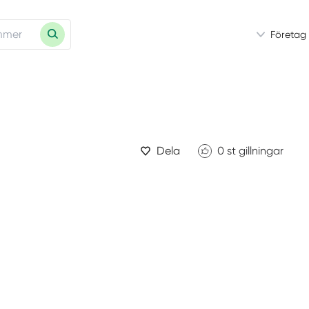
Företag
Dela
0
st gillningar