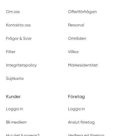
Om oss
Offertförfrågan
Kontakta oss
Personal
Frågor & Svar
Områden
Filter
Villkor
Integritetspolicy
Märkesidentitet
Sajtkarta
Kunder
Företag
Logga in
Logga in
Bli medlem
Anslut företag
Hur det fungerar?
Verifiera ert företag