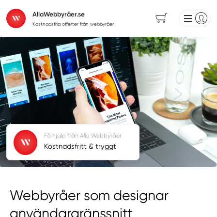
AllaWebbyråer.se
Kostnadsfria offerter från webbyråer
Få hjälp från Alla Webbyråer
Kostnadsfritt & tryggt
Webbyråer som designar
användargränssnitt