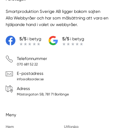
Smartproduktion Sverige AB ligger bakom sajten
Alla Webbyråer
och har som målsättning att vara en
hjälpande hand i valet av webbyråer.
5/5
i betyg
5/5
i betyg
Telefonnummer
070 681 52 22
E-postadress
info@allaorder.se
Adress
Mästargatan 5B, 781 71 Borlänge
Meny
Hem
Utforska