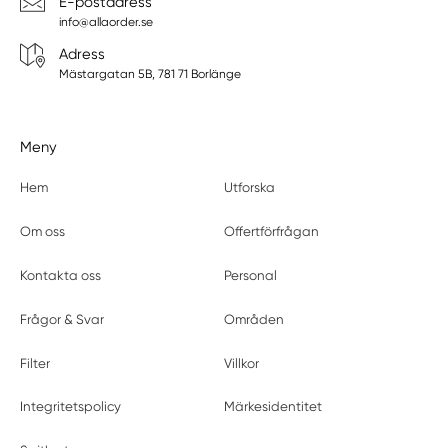
E-postadress
info@allaorder.se
Adress
Mästargatan 5B, 781 71 Borlänge
Meny
Hem
Utforska
Om oss
Offertförfrågan
Kontakta oss
Personal
Frågor & Svar
Områden
Filter
Villkor
Integritetspolicy
Märkesidentitet