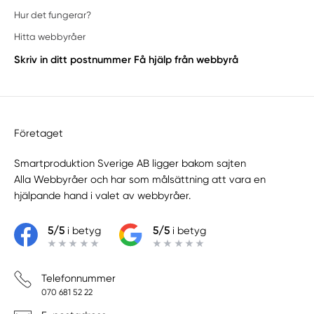
Hur det fungerar?
Hitta webbyråer
Skriv in ditt postnummer
Få hjälp från webbyrå
Företaget
Smartproduktion Sverige AB ligger bakom sajten
Alla Webbyråer
och har som målsättning att vara en
hjälpande hand i valet av webbyråer.
5/5
i betyg
5/5
i betyg
Telefonnummer
070 681 52 22