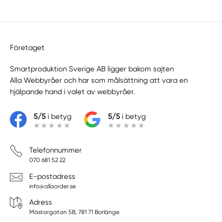
Företaget
Smartproduktion Sverige AB ligger bakom sajten
Alla Webbyråer
och har som målsättning att vara en
hjälpande hand i valet av webbyråer.
5/5
i betyg
5/5
i betyg
Telefonnummer
070 681 52 22
E-postadress
info@allaorder.se
Adress
Mästargatan 5B, 781 71 Borlänge