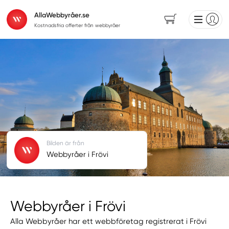
AllaWebbyråer.se
Kostnadsfria offerter från webbyråer
Bilden är från
Webbyråer i Frövi
Webbyråer i Frövi
Alla Webbyråer har ett webbföretag registrerat i Frövi