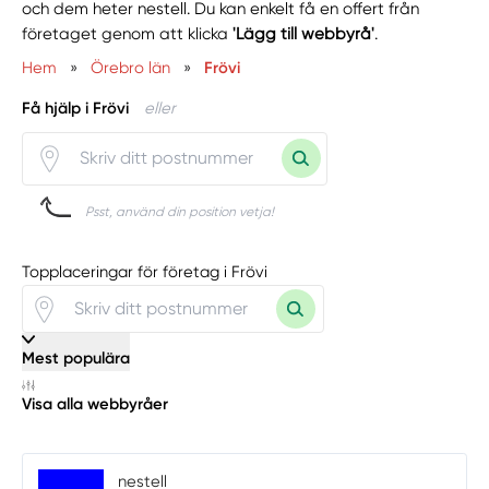
och dem heter nestell. Du kan enkelt få en offert från
företaget genom att klicka
'Lägg till webbyrå'
.
Hem
»
Örebro län
»
Frövi
Få hjälp i Frövi
eller
Psst, använd din position vetja!
Topplaceringar för företag i Frövi
Mest populära
Visa alla webbyråer
nestell