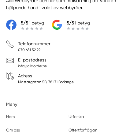
Alla Webbyråer
och har som målsättning att vara en
hjälpande hand i valet av webbyråer.
5/5
i betyg
5/5
i betyg
Telefonnummer
070 681 52 22
E-postadress
info@allaorder.se
Adress
Mästargatan 5B, 781 71 Borlänge
Meny
Hem
Utforska
Om oss
Offertförfrågan