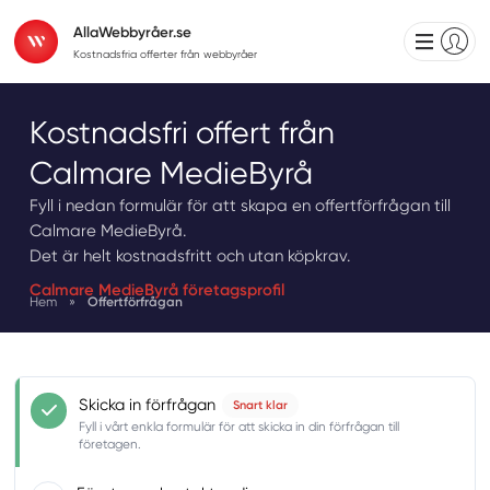
AllaWebbyråer.se
Kostnadsfria offerter från webbyråer
Kostnadsfri offert från
Calmare MedieByrå
Fyll i nedan formulär för att skapa en offertförfrågan till
Calmare MedieByrå.
Det är helt kostnadsfritt och utan köpkrav.
Calmare MedieByrå företagsprofil
Hem
»
Offertförfrågan
Skicka in förfrågan
Snart klar
Fyll i vårt enkla formulär för att skicka in din förfrågan till
företagen.