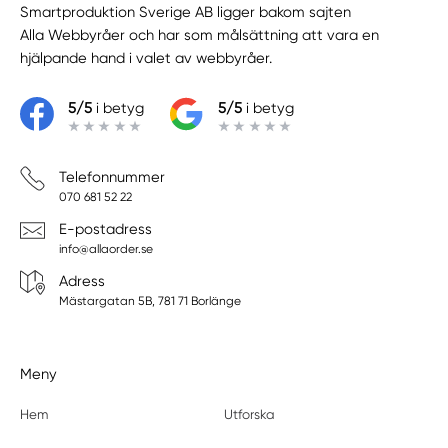
Smartproduktion Sverige AB ligger bakom sajten
Alla Webbyråer
och har som målsättning att vara en
hjälpande hand i valet av webbyråer.
5/5
i betyg
5/5
i betyg
Telefonnummer
070 681 52 22
E-postadress
info@allaorder.se
Adress
Mästargatan 5B, 781 71 Borlänge
Meny
Hem
Utforska