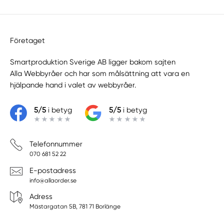
Företaget
Smartproduktion Sverige AB ligger bakom sajten
Alla Webbyråer
och har som målsättning att vara en
hjälpande hand i valet av webbyråer.
5/5
i betyg
5/5
i betyg
Telefonnummer
070 681 52 22
E-postadress
info@allaorder.se
Adress
Mästargatan 5B, 781 71 Borlänge