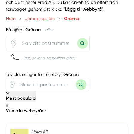
och dem heter Vrea AB. Du kan enkelt få en offert från
företaget genom att klicka
'Lägg till webbyrå'
.
Hem
»
Jönköpings län
»
Gränna
Få hjälp i Gränna
eller
Psst, använd din position vetja!
Topplaceringar för företag i Gränna
Mest populära
Visa alla webbyråer
Vrea AB