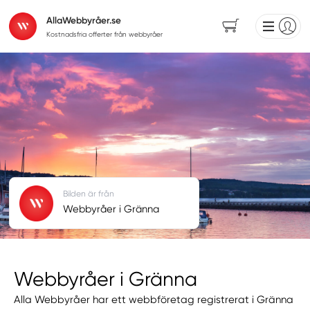
AllaWebbyråer.se
Kostnadsfria offerter från webbyråer
Bilden är från
Webbyråer i Gränna
Webbyråer i Gränna
Alla Webbyråer har ett webbföretag registrerat i Gränna