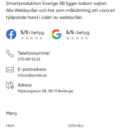
Smartproduktion Sverige AB ligger bakom sajten
Alla Webbyråer
och har som målsättning att vara en
hjälpande hand i valet av webbyråer.
5/5
i betyg
5/5
i betyg
Telefonnummer
070 681 52 22
E-postadress
info@allaorder.se
Adress
Mästargatan 5B, 781 71 Borlänge
Meny
Hem
Utforska