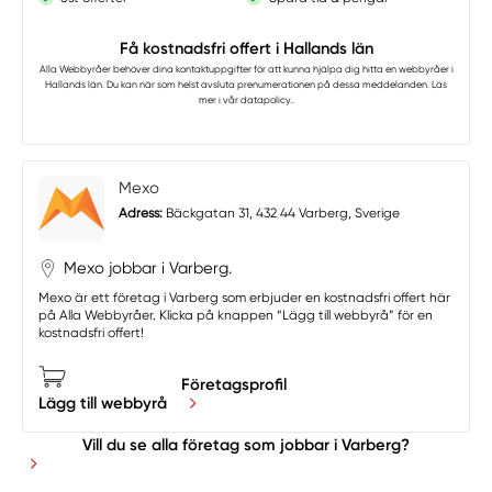
Få kostnadsfri offert i Hallands län
Alla Webbyråer
behöver dina kontaktuppgifter för att kunna hjälpa dig hitta en webbyråer i
Hallands län. Du kan när som helst avsluta prenumerationen på dessa meddelanden. Läs
mer i vår
datapolicy.
.
Mexo
Adress:
Bäckgatan 31, 432 44 Varberg, Sverige
Mexo jobbar i Varberg.
Mexo är ett företag i Varberg som erbjuder en kostnadsfri offert här
på Alla Webbyråer. Klicka på knappen “Lägg till webbyrå” för en
kostnadsfri offert!
Företagsprofil
Lägg till webbyrå
Vill du se alla företag som jobbar i Varberg?