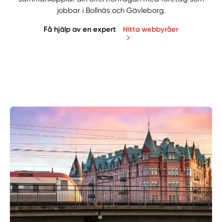
jobbar i Bollnäs och Gävleborg.
Få hjälp av en expert
Hitta webbyråer
Manuellt
Få hjälp
Välj tillvägagångssätt