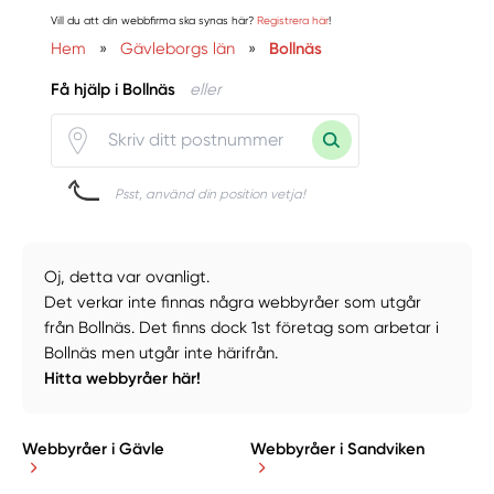
Vill du att din webbfirma ska synas här?
Registrera här
!
Hem
»
Gävleborgs län
»
Bollnäs
Få hjälp i Bollnäs
eller
Psst, använd din position vetja!
Oj, detta var ovanligt.
Det verkar inte finnas några webbyråer som utgår
från Bollnäs. Det finns dock 1st företag som arbetar i
Bollnäs men utgår inte härifrån.
Hitta webbyråer här!
Webbyråer i Gävle
Webbyråer i Sandviken