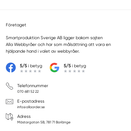
Företaget
Smartproduktion Sverige AB ligger bakom sajten
Alla Webbyråer
och har som målsättning att vara en
hjälpande hand i valet av webbyråer.
5/5
i betyg
5/5
i betyg
Telefonnummer
070 681 52 22
E-postadress
info@allaorder.se
Adress
Mästargatan 5B, 781 71 Borlänge