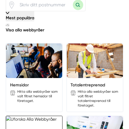
Mest populära
Visa alla webbyråer
Manuellt
Få hjälp
Välj tillvägagångssätt
Hemsidor
Totalentreprenad
Hitta alla webbyråer som
Hitta alla webbyråer som
valt filtret hemsidor till
valt filtret
företaget.
totalentreprenad till
företaget.