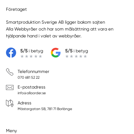
Företaget
Smartproduktion Sverige AB ligger bakom sajten
Alla Webbyråer
och har som målsättning att vara en
hjälpande hand i valet av webbyråer.
5/5
i betyg
5/5
i betyg
Telefonnummer
070 681 52 22
E-postadress
info@allaorder.se
Adress
Mästargatan 5B, 781 71 Borlänge
Meny