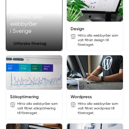
Utforska alla
webbyråer
Design
i Sverige
Hitta alla webbyråer som
valt filtret design till
Utforska företag
företaget.
Sökoptimering
Wordpress
Hitta alla webbyråer som
Hitta alla webbyråer som
valt filtret sökoptimering
valt filtret wordpress till
till företaget.
företaget.