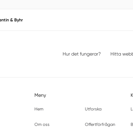
entin & Byhr
Hur det fungerar?
Hitta web
Meny
Hem
Utforska
L
Om oss
Offertförfrågan
B