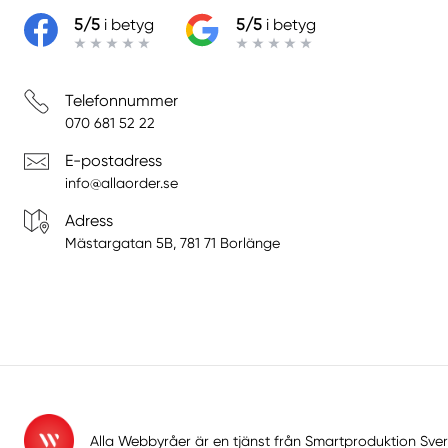
5/5
i betyg
5/5
i betyg
Telefonnummer
070 681 52 22
E-postadress
info@allaorder.se
Adress
Mästargatan 5B, 781 71 Borlänge
Alla Webbyråer är en tjänst från
Smartproduktion Sver