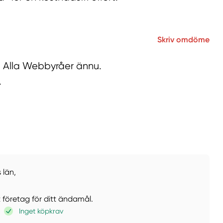
Skriv omdöme
på Alla Webbyråer ännu.
.
 län,
t företag för ditt ändamål.
Inget köpkrav