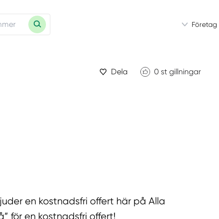
Företag
Dela
0
st gillningar
uder en kostnadsfri offert här på Alla
för en kostnadsfri offert!