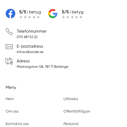
5/5
i betyg
5/5
i betyg
Telefonnummer
070 681 52 22
E-postadress
info@allaorder.se
Adress
Mästargatan 5B, 781 71 Borlänge
Meny
Hem
Utforska
Om oss
Offertförfrågan
Kontakta oss
Personal