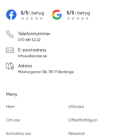
5/5
i betyg
5/5
i betyg
Telefonnummer
070 681 52 22
E-postadress
info@allaorder.se
Adress
Mästargatan 5B, 781 71 Borlänge
Meny
Hem
Utforska
Om oss
Offertförfrågan
Kontakta oss
Personal