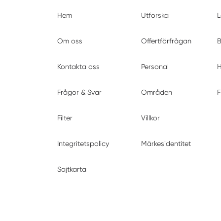
Hem
Utforska
L
Om oss
Offertförfrågan
B
Kontakta oss
Personal
H
Frågor & Svar
Områden
F
Filter
Villkor
Integritetspolicy
Märkesidentitet
Sajtkarta