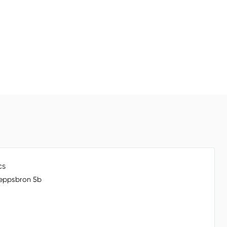
cs
eppsbron 5b