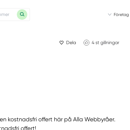
Företag
Dela
4
st gillningar
 en kostnadsfri offert här på Alla Webbyråer.
adsfri offert!