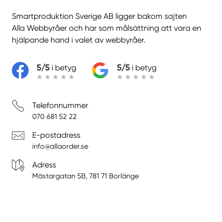
Smartproduktion Sverige AB ligger bakom sajten
Alla Webbyråer
och har som målsättning att vara en
hjälpande hand i valet av webbyråer.
5/5
i betyg
5/5
i betyg
Telefonnummer
070 681 52 22
E-postadress
info@allaorder.se
Adress
Mästargatan 5B, 781 71 Borlänge