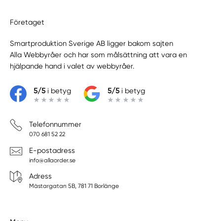
Företaget
Smartproduktion Sverige AB ligger bakom sajten
Alla Webbyråer
och har som målsättning att vara en
hjälpande hand i valet av webbyråer.
5/5
i betyg
5/5
i betyg
Telefonnummer
070 681 52 22
E-postadress
info@allaorder.se
Adress
Mästargatan 5B, 781 71 Borlänge