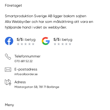
Företaget
Smartproduktion Sverige AB ligger bakom sajten
Alla Webbyråer
och har som målsättning att vara en
hjälpande hand i valet av webbyråer.
5/5
i betyg
5/5
i betyg
Telefonnummer
070 681 52 22
E-postadress
info@allaorder.se
Adress
Mästargatan 5B, 781 71 Borlänge
Meny