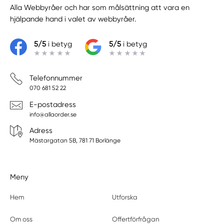
Alla Webbyråer
och har som målsättning att vara en
hjälpande hand i valet av webbyråer.
5/5
i betyg
5/5
i betyg
Telefonnummer
070 681 52 22
E-postadress
info@allaorder.se
Adress
Mästargatan 5B, 781 71 Borlänge
Meny
Hem
Utforska
Om oss
Offertförfrågan