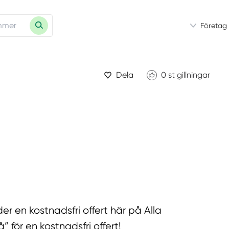
Företag
Dela
0
st gillningar
r en kostnadsfri offert här på Alla
för en kostnadsfri offert!