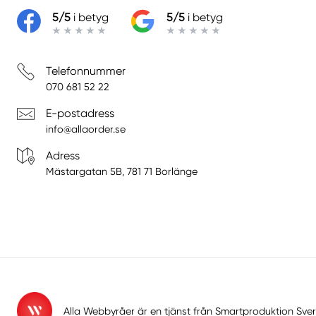
5/5
i betyg
5/5
i betyg
Telefonnummer
070 681 52 22
E-postadress
info@allaorder.se
Adress
Mästargatan 5B, 781 71 Borlänge
Alla Webbyråer är en tjänst från
Smartproduktion Sver