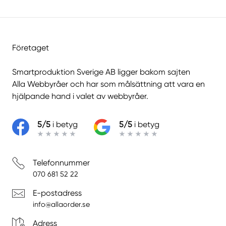
Företaget
Smartproduktion Sverige AB ligger bakom sajten
Alla Webbyråer
och har som målsättning att vara en
hjälpande hand i valet av webbyråer.
5/5
i betyg
5/5
i betyg
Telefonnummer
070 681 52 22
E-postadress
info@allaorder.se
Adress