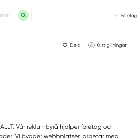
Företag
Dela
0
st gillningar
T. Vår reklambyrå hjälper företag och
ader. Vi bygger webbplatser, arbetar med