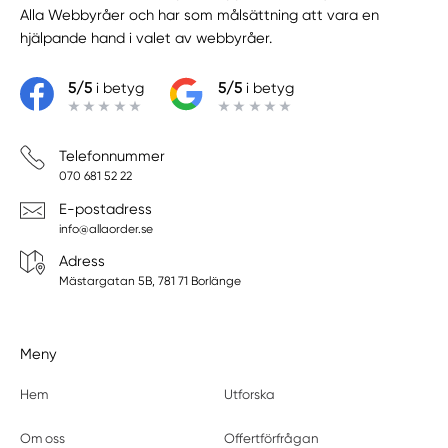
Alla Webbyråer
och har som målsättning att vara en
hjälpande hand i valet av webbyråer.
5/5
i betyg
5/5
i betyg
Telefonnummer
070 681 52 22
E-postadress
info@allaorder.se
Adress
Mästargatan 5B, 781 71 Borlänge
Meny
Hem
Utforska
Om oss
Offertförfrågan