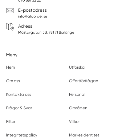
070 681 52 22
E-postadress
info@allaorder.se
Adress
Mästargatan 5B, 781 71 Borlänge
Meny
Hem
Utforska
Om oss
Offertförfrågan
Kontakta oss
Personal
Frågor & Svar
Områden
Filter
Villkor
Integritetspolicy
Märkesidentitet