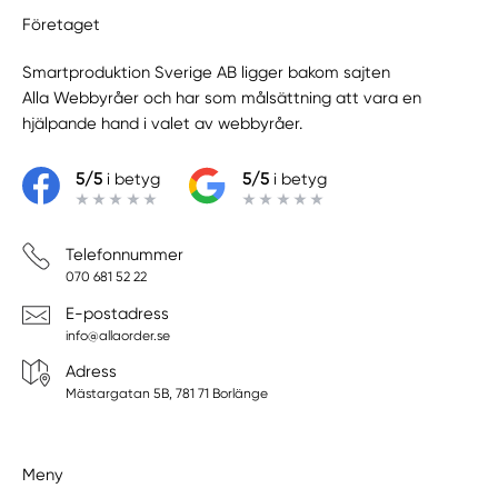
Företaget
Smartproduktion Sverige AB ligger bakom sajten
Alla Webbyråer
och har som målsättning att vara en
hjälpande hand i valet av webbyråer.
5/5
i betyg
5/5
i betyg
Telefonnummer
070 681 52 22
E-postadress
info@allaorder.se
Adress
Mästargatan 5B, 781 71 Borlänge
Meny