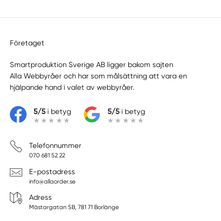
Företaget
Smartproduktion Sverige AB ligger bakom sajten
Alla Webbyråer
och har som målsättning att vara en
hjälpande hand i valet av webbyråer.
5/5
i betyg
5/5
i betyg
Telefonnummer
070 681 52 22
E-postadress
info@allaorder.se
Adress
Mästargatan 5B, 781 71 Borlänge