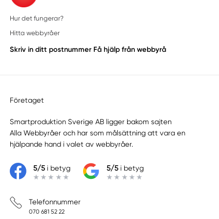
Hur det fungerar?
Hitta webbyråer
Skriv in ditt postnummer
Få hjälp från webbyrå
Företaget
Smartproduktion Sverige AB ligger bakom sajten
Alla Webbyråer
och har som målsättning att vara en
hjälpande hand i valet av webbyråer.
5/5
i betyg
5/5
i betyg
Telefonnummer
070 681 52 22