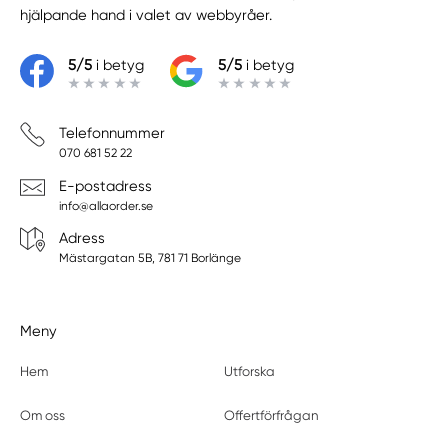
hjälpande hand i valet av webbyråer.
5/5
i betyg
5/5
i betyg
Telefonnummer
070 681 52 22
E-postadress
info@allaorder.se
Adress
Mästargatan 5B, 781 71 Borlänge
Meny
Hem
Utforska
Om oss
Offertförfrågan