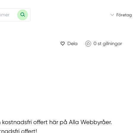
Företag
Dela
0
st gillningar
 kostnadsfri offert här på Alla Webbyråer.
adsfri offert!