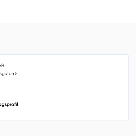
AB
sgatan 5
agsprofil