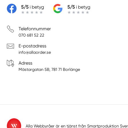
5/5
i betyg
5/5
i betyg
Telefonnummer
070 681 52 22
E-postadress
info@allaorder.se
Adress
Mästargatan 5B, 781 71 Borlänge
Alla Webbyråer är en tjänst från
Smartproduktion Sver