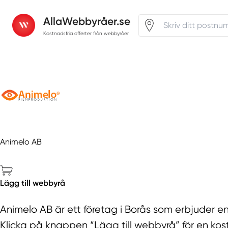
AllaWebbyråer.se
Kostnadsfria offerter från webbyråer
Animelo AB
Lägg till webbyrå
Animelo AB är ett företag i Borås som erbjuder en
Klicka på knappen “Lägg till webbyrå” för en kostn