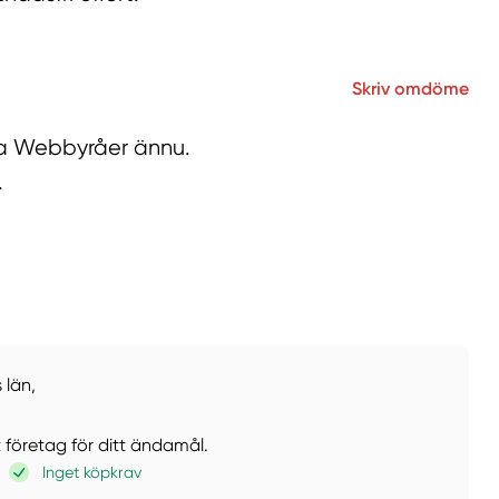
Skriv omdöme
lla Webbyråer ännu.
.
 län,
t företag för ditt ändamål.
Inget köpkrav