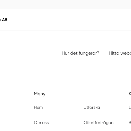
o AB
Hur det fungerar?
Hitta web
Meny
Hem
Utforska
L
Om oss
Offertförfrågan
B