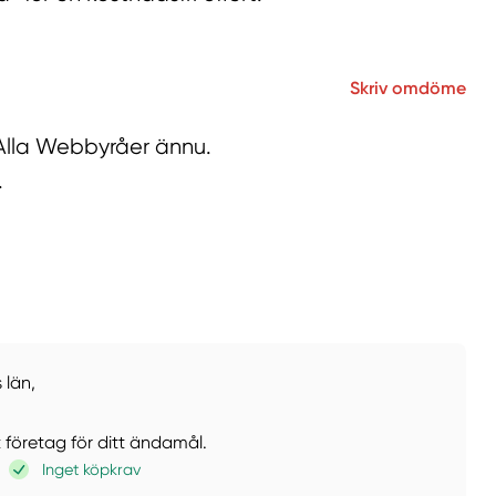
Skriv omdöme
å Alla Webbyråer ännu.
.
 län,
t företag för ditt ändamål.
Inget köpkrav