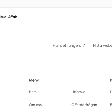
isual Affair
Hur det fungerar?
Hitta web
Meny
Hem
Utforska
L
Om oss
Offertförfrågan
B