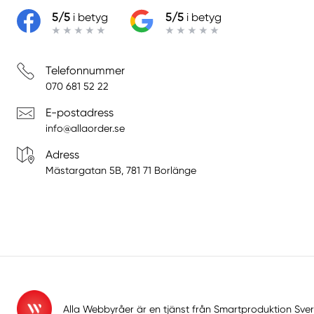
5/5
i betyg
5/5
i betyg
Telefonnummer
070 681 52 22
E-postadress
info@allaorder.se
Adress
Mästargatan 5B, 781 71 Borlänge
Alla Webbyråer är en tjänst från
Smartproduktion Sver