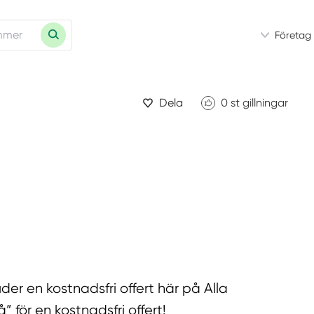
Företag
Dela
0
st gillningar
der en kostnadsfri offert här på Alla
för en kostnadsfri offert!