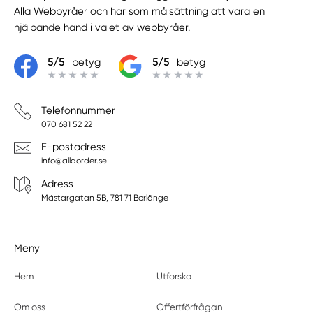
Alla Webbyråer
och har som målsättning att vara en
hjälpande hand i valet av webbyråer.
5/5
i betyg
5/5
i betyg
Telefonnummer
070 681 52 22
E-postadress
info@allaorder.se
Adress
Mästargatan 5B, 781 71 Borlänge
Meny
Hem
Utforska
Om oss
Offertförfrågan