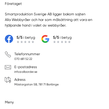
Företaget
Smartproduktion Sverige AB ligger bakom sajten
Alla Webbyråer
och har som målsättning att vara en
hjälpande hand i valet av webbyråer.
5/5
i betyg
5/5
i betyg
Telefonnummer
070 681 52 22
E-postadress
info@allaorder.se
Adress
Mästargatan 5B, 781 71 Borlänge
Meny