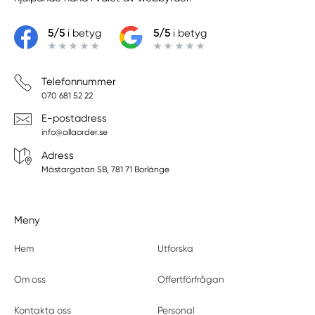
5/5
i betyg
5/5
i betyg
Telefonnummer
070 681 52 22
E-postadress
info@allaorder.se
Adress
Mästargatan 5B, 781 71 Borlänge
Meny
Hem
Utforska
Om oss
Offertförfrågan
Kontakta oss
Personal