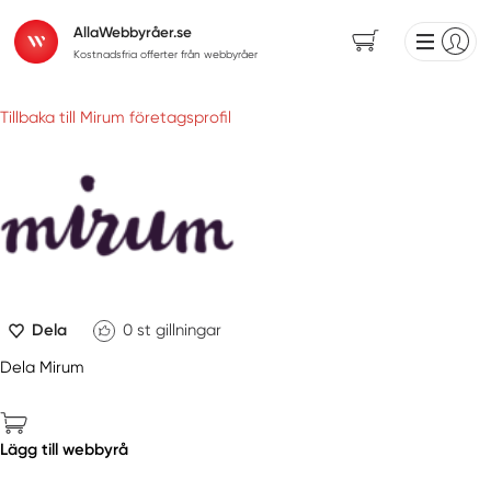
AllaWebbyråer.se
Kostnadsfria offerter från webbyråer
Tillbaka till Mirum företagsprofil
Dela
0
st gillningar
Dela Mirum
Lägg till webbyrå