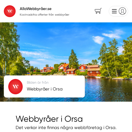
AllaWebbyråer.se
Kostnadsfria offerter från webbyråer
Bilden är från
Webbyråer i Orsa
Webbyråer i Orsa
Det verkar inte finnas några webbföretag i Orsa.