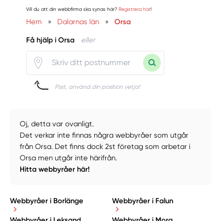
Vill du att din webbfirma ska synas här?
Registrera här
!
Hem
»
Dalarnas län
»
Orsa
Få hjälp i Orsa
eller
Psst, använd din position vetja!
Oj, detta var ovanligt.
Det verkar inte finnas några webbyråer som utgår
från Orsa. Det finns dock 2st företag som arbetar i
Orsa men utgår inte härifrån.
Hitta webbyråer här!
Webbyråer i Borlänge
Webbyråer i Falun
Webbyråer i Leksand
Webbyråer i Mora