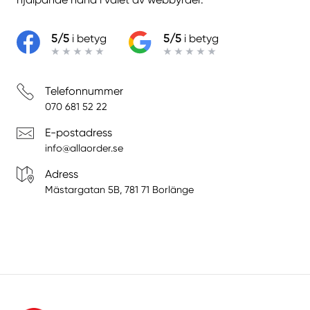
5/5
i betyg
5/5
i betyg
Telefonnummer
070 681 52 22
E-postadress
info@allaorder.se
Adress
Mästargatan 5B, 781 71 Borlänge