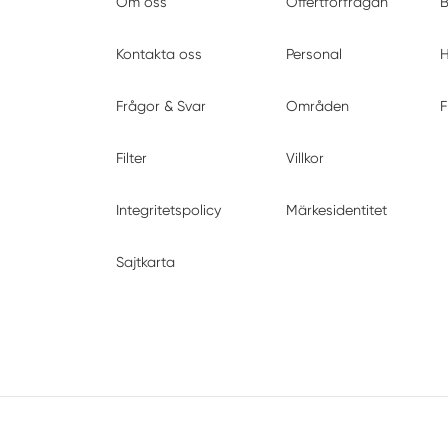
Om oss
Offertförfrågan
B
Kontakta oss
Personal
H
Frågor & Svar
Områden
F
Filter
Villkor
Integritetspolicy
Märkesidentitet
Sajtkarta